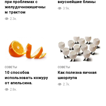
при проблемах с
вкуснейшие блины
желудочнокишечны
3.9к.
м трактом
2.3к.
СОВЕТЫ
СОВЕТЫ
10 способов
Как полезна яичная
использовать кожуру
шкорлупа
от апельсина.
2.7к.
2.8к.