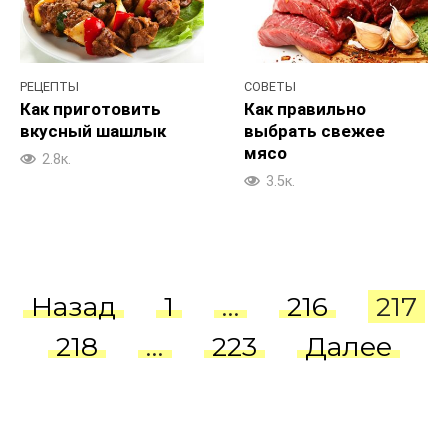
РЕЦЕПТЫ
СОВЕТЫ
Как приготовить
Как правильно
вкусный шашлык
выбрать свежее
мясо
2.8к.
3.5к.
Пагинация
Назад
1
…
216
217
записей
218
…
223
Далее