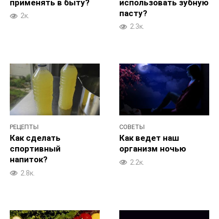
применять в быту?
использовать зубную
пасту?
2к.
2.3к.
РЕЦЕПТЫ
СОВЕТЫ
Как сделать
Как ведет наш
спортивный
организм ночью
напиток?
2.2к.
2.8к.