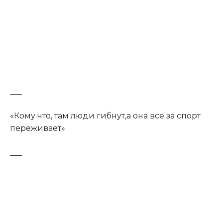
___
«Кому что, там люди гибнyт,а она все за спорт
переживает»
___