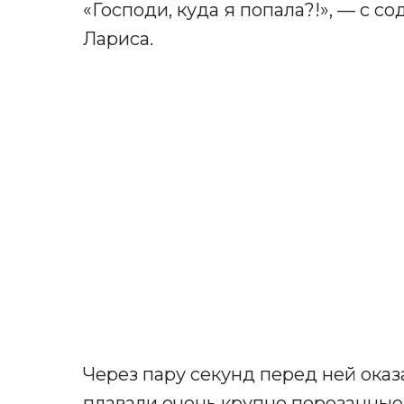
«Господи, куда я попала?!», — с с
Лариса.
Через пару секунд перед ней оказ
плавали очень крупно порезанные