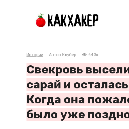
Перейти
к
контенту
Истории
Антон Клубер
64.3к.
Свекровь высели
сарай и осталась
Когда она пожал
было уже поздн