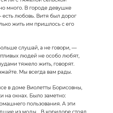
но много. В городе девушке
– есть любовь. Витя был дорог
олько жить им пришлось с его
Больше слушай, а не говори, —
лтливых людей не особо любят,
нудами тяжело жить, говорят.
зжайте. Мы всегда вам рады.
исе в доме Виолетты Борисовны,
и на окнах. Было заметно:
омашнего пользования. А эти
дшие из моды… В коридоре стоял