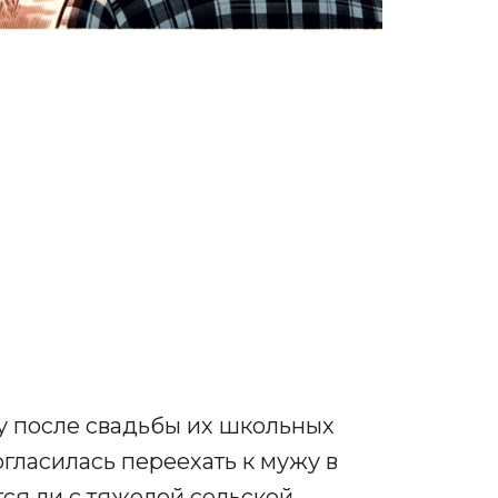
у после свадьбы их школьных
огласилась переехать к мужу в
ся ли с тяжелой сельской