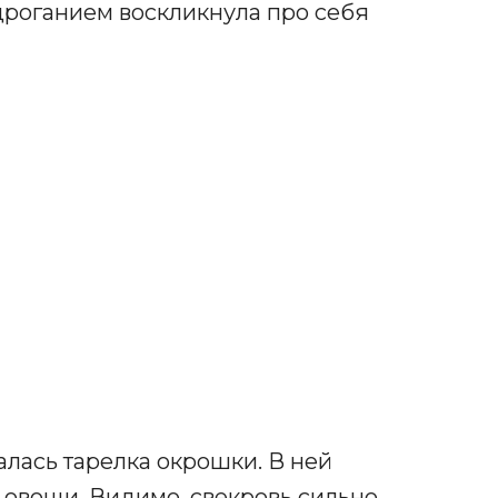
одроганием воскликнула про себя
алась тарелка окрошки. В ней
 овощи. Видимо, свекровь сильно