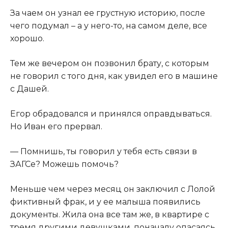
​За чаем он узнал ее грустную историю, после
чего подумал – а у него-то, на самом деле, все
хорошо.​
​Тем же вечером он позвонил брату, с которым
не говорил с того дня, как увидел его в машине
с Дашей.​
​Егор обрадовался и принялся оправдываться.
Но Иван его прервал.​
​— Помнишь, ты говорил у тебя есть связи в
ЗАГСе? Можешь помочь?​
​Меньше чем через месяц он заключил с Лолой
фиктивный фрак, и у ее малыша появились
документы. Жила она все там же, в квартире с
тремя другими девушками, поначалу опасаясь,