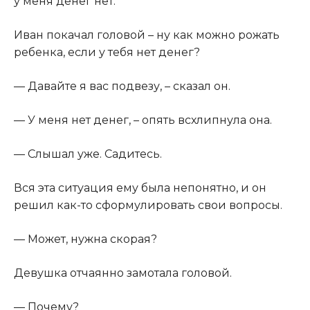
у меня денег нет.​
​Иван покачал головой – ну как можно рожать
ребенка, если у тебя нет денег?​
​— Давайте я вас подвезу, – сказал он.​
​— У меня нет денег, – опять всхлипнула она.​
​— Слышал уже. Садитесь.​
​Вся эта ситуация ему была непонятно, и он
решил как-то сформулировать свои вопросы.​
​— Может, нужна скорая?​
​Девушка отчаянно замотала головой.​
​— Почему?​