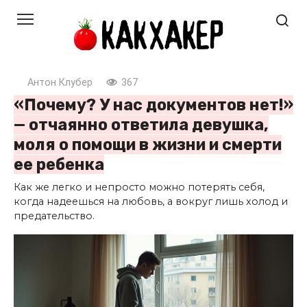
Перейти
к
контенту
Антон Клубер
367
«Почему? У нас документов нет!»
— отчаянно ответила девушка,
моля о помощи в жизни и смерти
ее ребенка
Как же легко и непросто можно потерять себя,
когда надеешься на любовь, а вокруг лишь холод и
предательство.