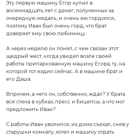
​Эту первую машину Егор купил в
восемнадцать лет с денег, полученных за
очередную медаль, и очень ею гордился,
поэтому Иван был очень горд, что брат
доверяет ему свою любимицу.​
​А через неделю он понял, с чем связан этот
щедрый жест, когда увидел возле своей
работы припаркованную машину Егора, ту, на
которой тот ездил сейчас. А в машине брат и
его Даша.​
​Впрочем, а чего он, собственно, ждал? У брата
вся стена в кубках, пресс и бицепсы, а что мог
предложить Иван?​
​С работы Иван уволился, из дома съехал, сняв у
старушки комнату, хотел и машину отдать