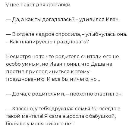
у нее пакет для доставки.​
​— Да, а как ты догадалась? – удивился Иван.​
​— В отделе кадров спросила, – улыбнулась она.
– Как планируешь праздновать?​
​Несмотря на то что родителя считали его не
особо умным, но Иван понял, что Даша не
против присоединиться к этому
празднованию. И все бы ничего, но…​
​— Дома, с родителями, – неохотно ответил он.​
​— Классно, у тебя дружная семья? Я всегда о
такой мечтала! Я сама выросла с бабушкой,
больше у меня никого нет.​