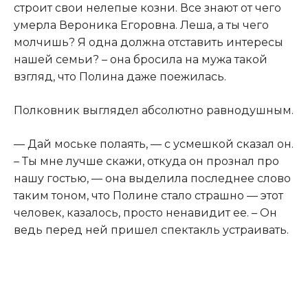
строит свои нелепые козни. Все знают от чего
умерла Вероника Егоровна. Леша, а ты чего
молчишь? Я одна должна отставить интересы
нашей семьи? – она бросила на мужа такой
взгляд, что Полина даже поежилась.​
​Полковник выглядел абсолютно равнодушным.​
​— Дай моське полаять, — с усмешкой сказал он.
– Ты мне лучше скажи, откуда он прознал про
нашу гостью, — она выделила последнее слово
таким тоном, что Полине стало страшно — этот
человек, казалось, просто ненавидит ее. – Он
ведь перед ней пришел спектакль устраивать.​