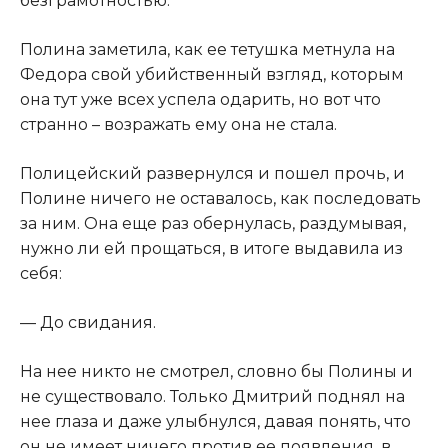
безграмотностью.​
​Полина заметила, как ее тетушка метнула на
Федора свой убийственный взгляд, которым
она тут уже всех успела одарить, но вот что
странно – возражать ему она не стала.​
​Полицейский развернулся и пошел прочь, и
Полине ничего не оставалось, как последовать
за ним. Она еще раз обернулась, раздумывая,
нужно ли ей прощаться, в итоге выдавила из
себя:​
​— До свидания.​
​На нее никто не смотрел, словно бы Полины и
не существовало. Только Дмитрий поднял на
нее глаза и даже улыбнулся, давая понять, что
он не имеет ничего против ее появления, в