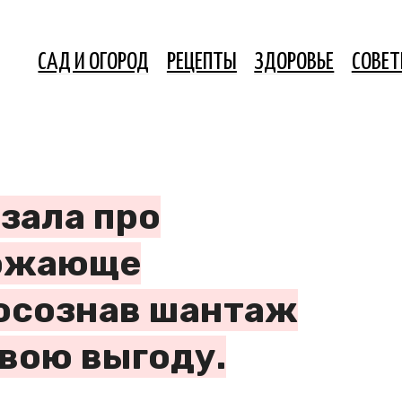
САД И ОГОРОД
РЕЦЕПТЫ
ЗДОРОВЬЕ
СОВЕ
азала про
рожающе
осознав шантаж
свою выгоду.