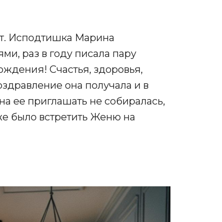
ет. Исподтишка Марина
ми, раз в году писала пару
ждения! Счастья, здоровья,
оздравление она получала и в
на ее приглашать не собиралась,
 же было встретить Женю на