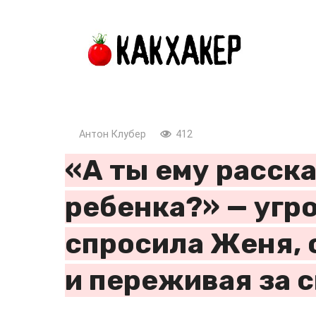
Перейти
к
контенту
Антон Клубер
412
«А ты ему расск
ребенка?» — уг
спросила Женя, 
и переживая за 