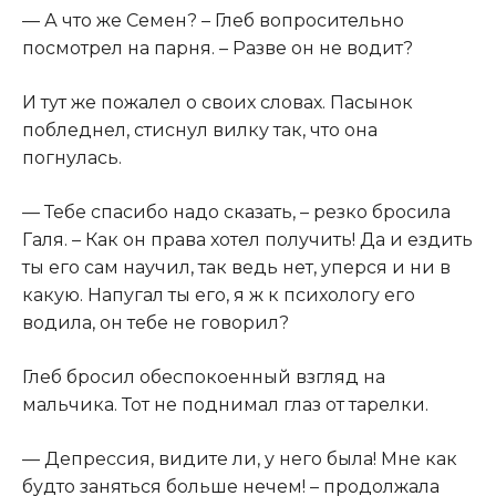
​— А что же Семен? – Глеб вопросительно
посмотрел на парня. – Разве он не водит?​
​И тут же пожалел о своих словах. Пасынок
побледнел, стиснул вилку так, что она
погнулась.​
​— Тебе спасибо надо сказать, – резко бросила
Галя. – Как он права хотел получить! Да и ездить
ты его сам научил, так ведь нет, уперся и ни в
какую. Напугал ты его, я ж к психологу его
водила, он тебе не говорил?​
​Глеб бросил обеспокоенный взгляд на
мальчика. Тот не поднимал глаз от тарелки.​
​— Депрессия, видите ли, у него была! Мне как
будто заняться больше нечем! – продолжала