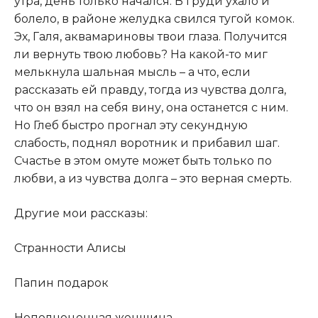
утра, день только начался. В груди ухало и
болело, в районе желудка свился тугой комок.
Эх, Галя, аквамариновы твои глаза. Получится
ли вернуть твою любовь? На какой-то миг
мелькнула шальная мысль – а что, если
рассказать ей правду, тогда из чувства долга,
что он взял на себя вину, она останется с ним.
Но Глеб быстро прогнал эту секундную
слабость, поднял воротник и прибавил шаг.
Счастье в этом омуте может быть только по
любви, а из чувства долга – это верная смерть.​
​Другие мои рассказы:​
​Странности Алисы​
​Папин подарок​
​Неполноценная женщина​