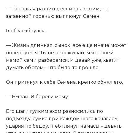
​— Так какая разница, если она с этим, – с
затаенной горечью выплюнул Семен.​
​Глеб улыбнулся.​
​— Жизнь длинная, сынок, все еще иначе может
повернуться. Ты не переживай, мы с твоей
мамой сами разберемся. И давай уже, хватит
думать об этом – что было, то прошло.​
​Он притянул к себе Семена, крепко обнял его.​
​— Бывай. И береги маму.​
​Его шаги гулким эхом разносились по
подъезду, сумка при каждом шаге качалась,
ударяя по бедру. Глеб глянул на часы – девять