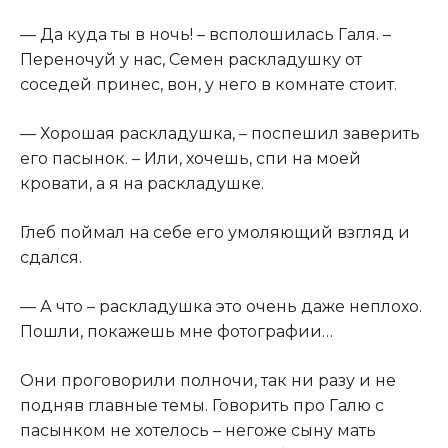
​— Да куда ты в ночь! – всполошилась Галя. –
Переночуй у нас, Семен раскладушку от
соседей принес, вон, у него в комнате стоит.​
​— Хорошая раскладушка, – поспешил заверить
его пасынок. – Или, хочешь, спи на моей
кровати, а я на раскладушке.​
​Глеб поймал на себе его умоляющий взгляд и
сдался.​
​— А что – раскладушка это очень даже неплохо.
Пошли, покажешь мне фотографии…​
​Они проговорили полночи, так ни разу и не
подняв главные темы. Говорить про Галю с
пасынком не хотелось – негоже сыну мать