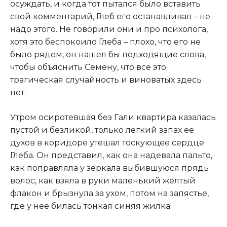
осуждать, и когда тот пытался было вставить
свой комментарий, Глеб его останавливал – не
надо этого. Не говорили они и про психолога,
хотя это беспокоило Глеба – плохо, что его не
было рядом, он нашел бы подходящие слова,
чтобы объяснить Семену, что все это
трагическая случайность и виноватых здесь
нет.​
​Утром осиротевшая без Гали квартира казалась
пустой и безликой, только легкий запах ее
духов в коридоре утешал тоскующее сердце
Глеба. Он представил, как она надевала пальто,
как поправляла у зеркала выбившуюся прядь
волос, как взяла в руки маленький желтый
флакон и брызнула за ухом, потом на запястье,
где у нее билась тонкая синяя жилка.​