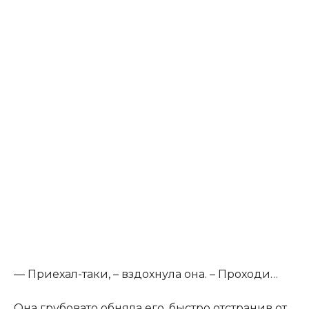
​— Приехал-таки, – вздохнула она. – Проходи…​
​Она грубовато обняла его, быстро отстранив от