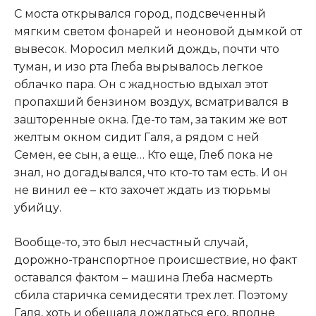
​С моста открывался город, подсвеченный
мягким светом фонарей и неоновой дымкой от
вывесок. Моросил мелкий дождь, почти что
туман, и изо рта Глеба вырывалось легкое
облачко пара. Он с жадностью вдыхал этот
пропахший бензином воздух, всматривался в
зашторенные окна. Где-то там, за таким же вот
желтым окном сидит Галя, а рядом с ней
Семен, ее сын, а еще… Кто еще, Глеб пока не
знал, но догадывался, что кто-то там есть. И он
не винил ее – кто захочет ждать из тюрьмы
убийцу.​
​Вообще-то, это был несчастный случай,
дорожно-транспортное происшествие, но факт
оставался фактом – машина Глеба насмерть
сбила старичка семидесяти трех лет. Поэтому
Галя, хоть и обещала дождаться его, вполне