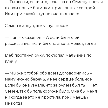
​— Ты звони, если что, – сказал он Семену, влезая
в свои новые ботинки, присланные сестрой. –
Или приезжай – тут не очень далеко.​
​Семен кивнул, шмыгнул носом.​
​— Пап, – сказал он. – А если бы мы ей
рассказали… Если бы она знала, может, тогда…​
​Глеб протянул руку, похлопал мальчика по
плечу.​
​— Мы же с тобой обо всем договорились –
маму нужно беречь, у нее сердце больное.
Если бы она узнала, что за рулем был ты… Нет,
Семен, так бы только хуже было. Она бы меня
никогда за это не простила, понимаешь?
Никогда.​