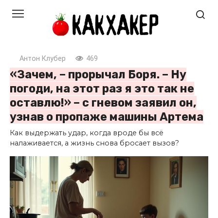
Перейти
к
контенту
Антон Клубер
469
«Зачем, – прорычал Боря. – Ну
погоди, на этот раз я это так не
оставлю!» – с гневом заявил он,
узнав о пропаже машины Артема
Как выдержать удар, когда вроде бы всё
налаживается, а жизнь снова бросает вызов?