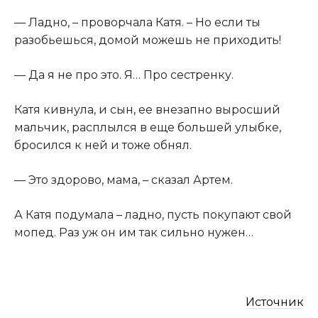
​— Ладно, – проворчала Катя. – Но если ты
разобьешься, домой можешь не приходить!​
​— Да я не про это. Я… Про сестренку.​
​Катя кивнула, и сын, ее внезапно выросший
мальчик, расплылся в еще большей улыбке,
бросился к ней и тоже обнял.​
​— Это здорово, мама, – сказал Артем.​
​А Катя подумала – ладно, пусть покупают свой
мопед. Раз уж он им так сильно нужен…​
Источник