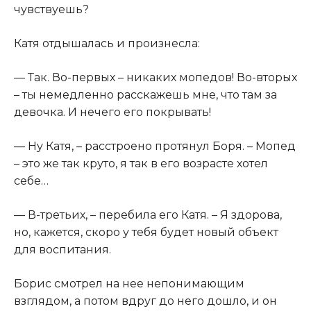
чувствуешь?​
​Катя отдышалась и произнесла:​
​— Так. Во-первых – никаких мопедов! Во-вторых
– ты немедленно расскажешь мне, что там за
девочка. И нечего его покрывать!​
​— Ну Катя, – расстроено протянул Боря. – Мопед
– это же так круто, я так в его возрасте хотел
себе…​
​— В-третьих, – перебила его Катя. – Я здорова,
но, кажется, скоро у тебя будет новый объект
для воспитания.​
​Борис смотрел на нее непонимающим
взглядом, а потом вдруг до него дошло, и он