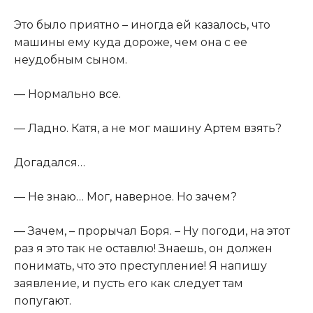
​Это было приятно – иногда ей казалось, что
машины ему куда дороже, чем она с ее
неудобным сыном.​
​— Нормально все.​
​— Ладно. Катя, а не мог машину Артем взять?​
​Догадался…​
​— Не знаю… Мог, наверное. Но зачем?​
​— Зачем, – прорычал Боря. – Ну погоди, на этот
раз я это так не оставлю! Знаешь, он должен
понимать, что это преступление! Я напишу
заявление, и пусть его как следует там
попугают.​