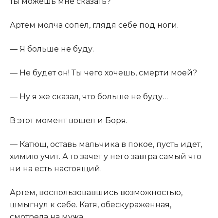
ты можешь мне сказать?​
​Артем молча сопел, глядя себе под ноги.​
​— Я больше не буду.​
​— Не будет он! Ты чего хочешь, смерти моей?​
​— Ну я же сказал, что больше не буду…​
​В этот момент вошел и Боря.​
​— Катюш, оставь мальчика в покое, пусть идет,
химию учит. А то зачет у него завтра самый что
ни на есть настоящий.​
​Артем, воспользовавшись возможностью,
шмыгнул к себе. Катя, обескураженная,
смотрела на мужа.​