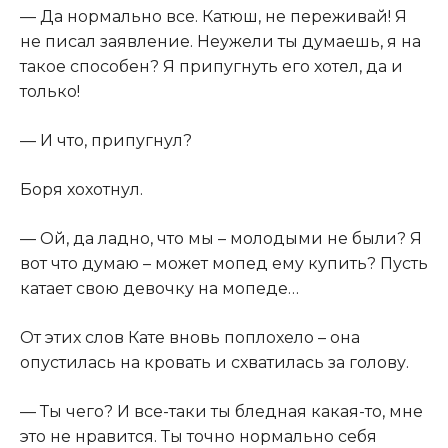
​— Да нормально все. Катюш, не переживай! Я
не писал заявление. Неужели ты думаешь, я на
такое способен? Я припугнуть его хотел, да и
только!​
​— И что, припугнул?​
​Боря хохотнул.​
​— Ой, да ладно, что мы – молодыми не были? Я
вот что думаю – может мопед ему купить? Пусть
катает свою девочку на мопеде…​
​От этих слов Кате вновь поплохело – она
опустилась на кровать и схватилась за голову.​
​— Ты чего? И все-таки ты бледная какая-то, мне
это не нравится. Ты точно нормально себя