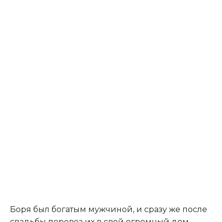
​Боря был богатым мужчиной, и сразу же после
свадьбы перевез их в свой огромный дом,