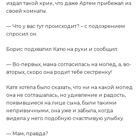
издал такой крик, что даже Артем прибежал из
своей комнаты.​
​— Что у вас тут происходит? – с подозрением
спросил он.​
​Борис подхватил Катю на руки и сообщил:​
​— Во-первых, мама согласилась на мопед, а, во-
вторых, скоро она родит тебе сестренку!​
​Катя хотела было сказать, что ни на какой мопед
она не соглашалась, но удивление и радость,
появившиеся на лице сына, были такими
непривычными, она уже и забыла, когда
видела у него подобную счастливую улыбку.​
​— Мам, правда?​