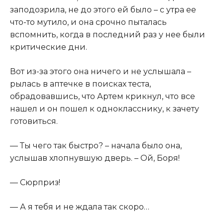
заподозрила, не до этого ей было – с утра ее
что-то мутило, и она срочно пыталась
вспомнить, когда в последний раз у нее были
критические дни.​
​Вот из-за этого она ничего и не услышала –
рылась в аптечке в поисках теста,
обрадовавшись, что Артем крикнул, что все
нашел и он пошел к однокласснику, к зачету
готовиться.​
​— Ты чего так быстро? – начала было она,
услышав хлопнувшую дверь. – Ой, Боря!​
​— Сюрприз!​
​— А я тебя и не ждала так скоро…​