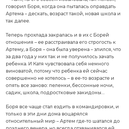
говорил Боря, когда она пыталась оправдать
Артема – дескать, возраст такой, новая школа и
так далее.​
​Теперь прохлада закралась и в их с Борей
отношения – ее расстраивала его строгость к
Артему, а Боря – она была уверена – злился, что
за два года у них так и не получилось зачать
ребенка. И Катя чувствовала себя немного
виноватой, потому что ребенка ей сейчас
совершенно не хотелось – в ее-то возрасте и
опять все заново: пеленки, бессонные ночи,
садик, школа, подростковые закидоны…​
​Боря все чаще стал ездить в командировки, и
только в эти дни дома воцарялся
относительный мир – Артем где-то шатался до
позднего вечера, но всегда отзванивался ей.