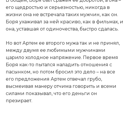
​В общем, Боря был сражен ее добротой, а она –
его щедростью и серьезностью, никогда в
жизни она не встречала таких мужчин, как он.
Боря ухаживал за ней красиво, как в фильмах, и
она, уставшая от одиночества, быстро сдалась.​
​Но вот Артем ее второго мужа так и не принял,
между двумя ее любимыми мужчинами
царило холодное напряжение. Первое время
Боря как-то пытался наладить отношения с
пасынком, но потом бросил это дело – на все
его предложения Артем отвечал грубо,
высмеивая манеру отчима говорить и всеми
силами показывал, что его деньги он
презирает.​