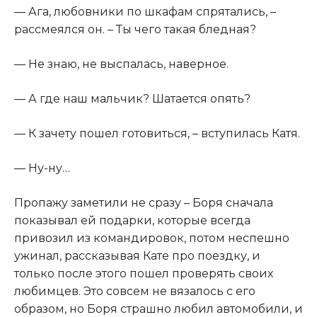
​— Ага, любовники по шкафам спрятались, –
рассмеялся он. – Ты чего такая бледная?​
​— Не знаю, не выспалась, наверное.​
​— А где наш мальчик? Шатается опять?​
​— К зачету пошел готовиться, – вступилась Катя.​
​— Ну-ну…​
​Пропажу заметили не сразу – Боря сначала
показывал ей подарки, которые всегда
привозил из командировок, потом неспешно
ужинал, рассказывая Кате про поездку, и
только после этого пошел проверять своих
любимцев. Это совсем не вязалось с его
образом, но Боря страшно любил автомобили, и