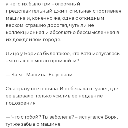
у него их было три – огромный
представительный джип, стильная спортивная
машина и, конечно же, одна с откидным
верхом, страшно дорогая, чуть ли не
коллекционная и абсолютно бессмысленная в
их дождливом городе.​
​Лицо у Бориса было такое, что Катя испугалась
– что такого могло произойти?​
​— Катя… Машина. Ее угнали…​
​Она сразу все поняла. И побежала в туалет, где
ее вырвало, только усилив ее недавние
подозрения.​
​— Что с тобой? Ты заболела? – испугался Боря,
тут же забыв о машине.​