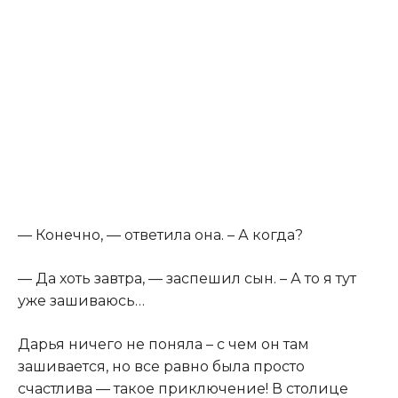
​— Конечно, — ответила она. – А когда?​
​— Да хоть завтра, — заспешил сын. – А то я тут
уже зашиваюсь…​
​Дарья ничего не поняла – с чем он там
зашивается, но все равно была просто
счастлива — такое приключение! В столице