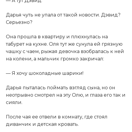
​— А тут Дэвид.​
​Дарья чуть не упала от такой новости. Дэвид?
Серьезно?​
​Она прошла в квартиру и плюхнулась на
табурет на кухне. Оля тут же сунула ей грязную
чашку с чаем, рыжая девочка взобралась к ней
на колени, а мальчик громко закричал:​
​— Я хочу шоколадные шарики!​
​Дарья пыталась поймать взгляд сына, но он
неотрывно смотрел на эту Олю, и глаза его так и
сияли.​
​После чая ее отвели в комнату, где стоял
диванчик и детская кровать.​