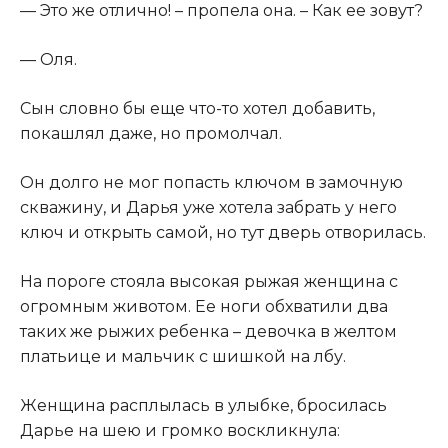
​— Это же отлично! – пропела она. – Как ее зовут?​
​— Оля.​
​Сын словно бы еще что-то хотел добавить,
покашлял даже, но промолчал.​
​Он долго не мог попасть ключом в замочную
скважину, и Дарья уже хотела забрать у него
ключ и открыть самой, но тут дверь отворилась.​
​На пороге стояла высокая рыжая женщина с
огромным животом. Ее ноги обхватили два
таких же рыжих ребенка – девочка в желтом
платьице и мальчик с шишкой на лбу.​
​Женщина расплылась в улыбке, бросилась
Дарье на шею и громко воскликнула:​