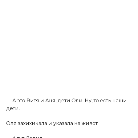
​— А это Витя и Аня, дети Оли. Ну, то есть наши
дети.​
​Оля захихикала и указала на живот:​