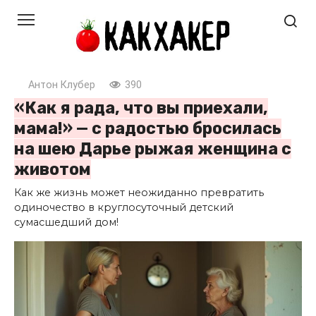
Перейти
к
контенту
Антон Клубер
390
«Как я рада, что вы приехали,
мама!» — с радостью бросилась
на шею Дарье рыжая женщина с
животом
Как же жизнь может неожиданно превратить
одиночество в круглосуточный детский
сумасшедший дом!