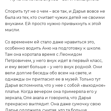
​Спорить тут не о чем – все так, и Дарья вовсе не
была из тех, кто считает чужих детей не своими
внуками. Ей просто нужно привыкнуть к этой
мысли.​
​Со временем ей стало даже нравиться это,
особенно водить Аню на подготовку к школе.
Там она коротала время с Леонидом
Петровичем, у него внук идет в первый класс,
и ему везет больше – у него внук родной. Они
вели долгие беседы обо всем на свете, и
однажды он пригласил ее в музей. Только тут
Дарья вспомнила, что у нее с собой «выходное»
платье. Когда вечером она примеряла его у
зеркала, Оля ахала и говорила, что Дарья
прекрасно выглядит. Она даже сумочку свою
Дарье одолжила, считая, что та больше