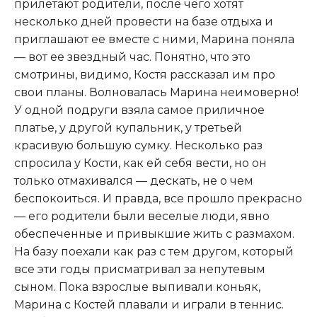
прилетают родители, после чего хотят
несколько дней провести на базе отдыха и
приглашают ее вместе с ними, Марина поняла
— вот ее звездный час. Понятно, что это
смотрины, видимо, Костя рассказал им про
свои планы. Волновалась Марина неимоверно!
У одной подруги взяла самое приличное
платье, у другой купальник, у третьей
красивую большую сумку. Несколько раз
спросила у Кости, как ей себя вести, но он
только отмахивался — дескать, не о чем
беспокоиться. И правда, все прошло прекрасно
— его родители были веселые люди, явно
обеспеченные и привыкшие жить с размахом.
На базу поехали как раз с тем другом, который
все эти годы присматривал за непутевым
сыном. Пока взрослые выпивали коньяк,
Марина с Костей плавали и играли в теннис.