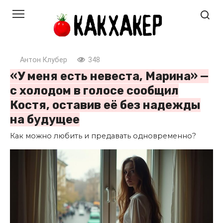
Перейти
к
контенту
Антон Клубер
348
«У меня есть невеста, Марина» —
с холодом в голосе сообщил
Костя, оставив её без надежды
на будущее
Как можно любить и предавать одновременно?