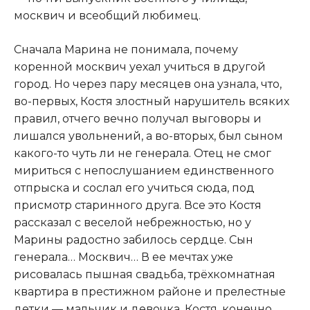
москвич и всеобщий любимец.​
​Сначала Марина не понимала, почему
коренной москвич уехал учиться в другой
город. Но через пару месяцев она узнала, что,
во-первых, Костя злостный нарушитель всяких
правил, отчего вечно получал выговоры и
лишался увольнений, а во-вторых, был сыном
какого-то чуть ли не генерала. Отец не смог
мириться с непослушанием единственного
отпрыска и сослал его учиться сюда, под
присмотр старинного друга. Все это Костя
рассказал с веселой небрежностью, но у
Марины радостно забилось сердце. Сын
генерала… Москвич… В ее мечтах уже
рисовалась пышная свадьба, трёхкомнатная
квартира в престижном районе и прелестные
детки — мальчик и девочка. Костя, конечно,