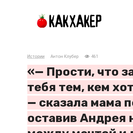
Перейти
к
контенту
Истории
Антон Клубер
461
«— Прости, что 
тебя тем, кем хо
— сказала мама 
оставив Андрея 