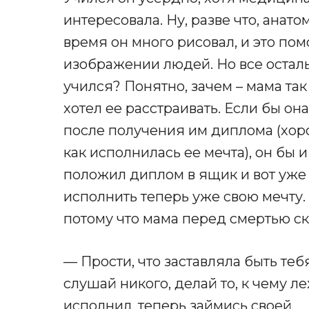
интересовала. Ну, разве что, анато
время он много рисовал, и это пом
изображении людей. Но все осталь
учился? Понятно, зачем – мама так
хотел ее расстраивать. Если бы он
после получения им диплома (хорош
как исполнилась ее мечта), он бы и
положил диплом в ящик и вот уже
исполнить теперь уже свою мечту. Н
потому что мама перед смертью ск
— Прости, что заставляла быть тебя
слушай никого, делай то, к чему л
исполнил, теперь займись своей.