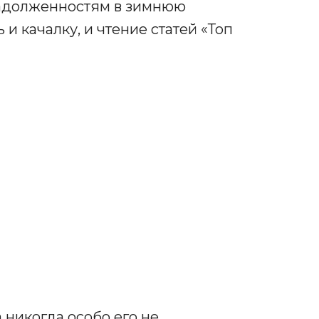
 задолженностям в зимнюю
и качалку, и чтение статей «Топ
 никогда особо его не