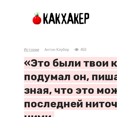
Перейти
к
контенту
Истории
Антон Клубер
450
«Это были твои 
подумал он, пиш
зная, что это мо
последней нито