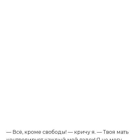
— Всё, кроме свободы! — кричу я. — Твоя мать
контролирует каждый мой вздох! Я не могу