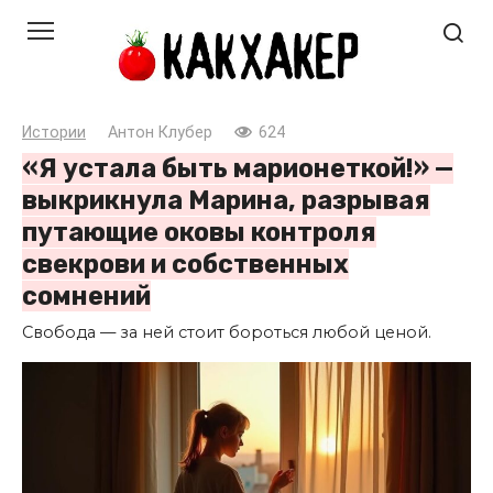
Перейти
к
контенту
Истории
Антон Клубер
624
«Я устала быть марионеткой!» —
выкрикнула Марина, разрывая
путающие оковы контроля
свекрови и собственных
сомнений
Свобода — за ней стоит бороться любой ценой.