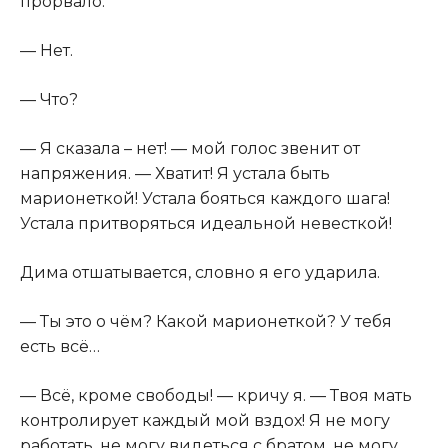
прорвало.
— Нет.
— Что?
— Я сказала – нет! — мой голос звенит от
напряжения. — Хватит! Я устала быть
марионеткой! Устала бояться каждого шага!
Устала притворяться идеальной невесткой!
Дима отшатывается, словно я его ударила.
— Ты это о чём? Какой марионеткой? У тебя
есть всё…
— Всё, кроме свободы! — кричу я. — Твоя мать
контролирует каждый мой вздох! Я не могу
работать, не могу видеться с братом, не могу