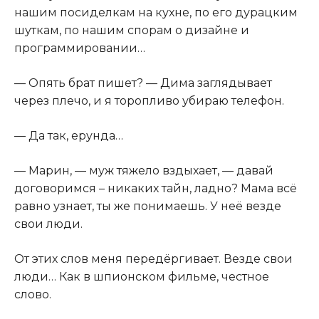
нашим посиделкам на кухне, по его дурацким
шуткам, по нашим спорам о дизайне и
программировании…
— Опять брат пишет? — Дима заглядывает
через плечо, и я торопливо убираю телефон.
— Да так, ерунда…
— Марин, — муж тяжело вздыхает, — давай
договоримся – никаких тайн, ладно? Мама всё
равно узнает, ты же понимаешь. У неё везде
свои люди.
От этих слов меня передёргивает. Везде свои
люди… Как в шпионском фильме, честное
слово.