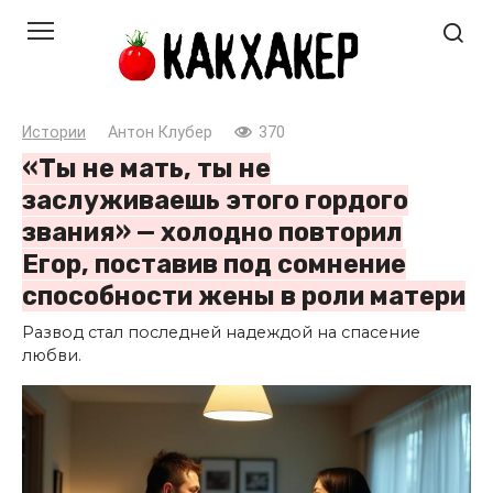
Перейти
к
контенту
Истории
Антон Клубер
370
«Ты не мать, ты не
заслуживаешь этого гордого
звания» — холодно повторил
Егор, поставив под сомнение
способности жены в роли матери
Развод стал последней надеждой на спасение
любви.