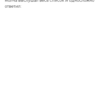
молча выслушал весь список и односложно
ответил: