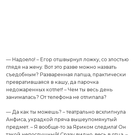
— Надоело! – Егор отшвырнул ложку, со злостью
глядя на жену. Вот это разве можно назвать
съедобным? Разваренная лапша, практически
превратившаяся в кашу, да парочка
недожаренных котлет! – Чем ты весь день
занималась? От телефона не отлипала?
— Да как ты можешь? – театрально всхлипнула
Анфиса, украдкой пряча вышеупомянутый
предмет. – Я вообще-то за Яриком следила! Он
такой непослушный! Сразу видно, весь в отца, –