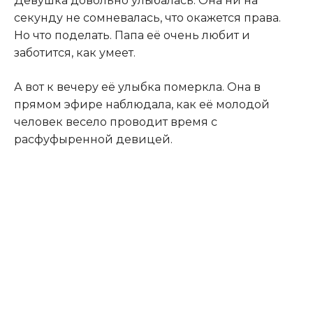
Девушка довольно улыбалась. Она ни на
секунду не сомневалась, что окажется права.
Но что поделать. Папа её очень любит и
заботится, как умеет.
А вот к вечеру её улыбка померкла. Она в
прямом эфире наблюдала, как её молодой
человек весело проводит время с
расфуфыренной девицей.