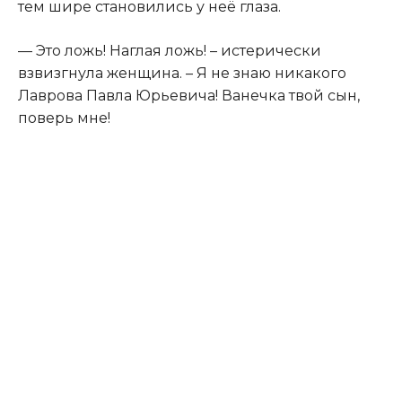
тем шире становились у неё глаза.
— Это ложь! Наглая ложь! – истерически
взвизгнула женщина. – Я не знаю никакого
Лаврова Павла Юрьевича! Ванечка твой сын,
поверь мне!