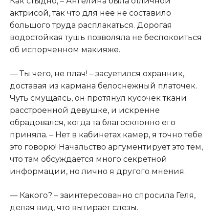
Как стыдно, – Ангелина была отличной
актрисой, так что для неё не составило
большого труда расплакаться. Дорогая
водостойкая тушь позволяла не беспокоиться
об испорченном макияже.
— Ты чего, не плач! – засуетился охранник,
доставая из кармана белоснежный платочек.
Чуть смущаясь, он протянул кусочек ткани
расстроенной девушке, и искренне
обрадовался, когда та благосклонно его
приняла. – Нет в кабинетах камер, я точно тебе
это говорю! Начальство аргументирует это тем,
что там обсуждается много секретной
информации, но лично я другого мнения.
— Какого? – заинтересованно спросила Геля,
делая вид, что вытирает слезы.