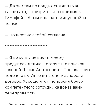
— Да они там по полдня сидят да чаи
распивают, – презрительно скривился
Тимофей. – А нам и на пять минут отойти
нельзя!
— Полностью с тобой согласна….
**************************
— Я вижу, вы не вняли моему
предупреждению, – огорченно покачал
головой Денис Андреевич. – Прошла всего
неделя, а вы, Ангелина, опять запороли
договор. Хорошо, что я попросил более
компетентного сотрудника все за вами
перепроверять.
— Этот ваш сотрудник меня и подставил! А тут