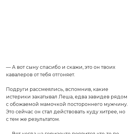
— А вот сыну спасибо и скажи, это он твоих
кавалеров от тебя отгоняет.
Подруги рассмеялись, вспомнив, какие
истерики закатывал Леша, едва завидев рядом
с обожаемой мамочкой постороннего мужчину.
Это сейчас он стал действовать куду хитрее, но
с тем же результатом.
— Вот когда на горизонте появится кто-то по-