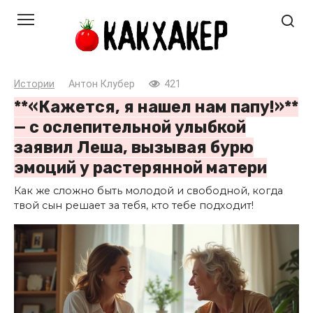
Перейти
к
контенту
Истории
Антон Клубер
421
**«Кажется, я нашел нам папу!»**
— с ослепительной улыбкой
заявил Леша, вызывая бурю
эмоций у растерянной матери
Как же сложно быть молодой и свободной, когда
твой сын решает за тебя, кто тебе подходит!