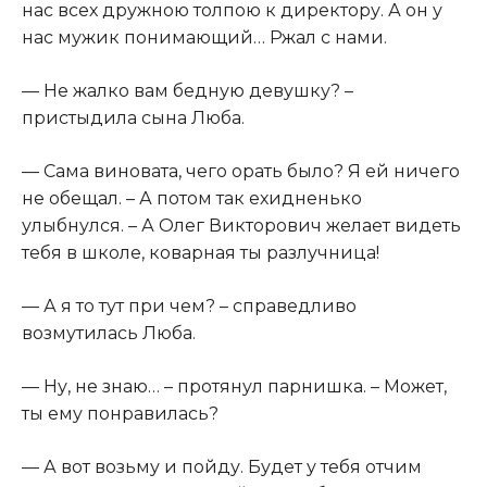
нас всех дружною толпою к директору. А он у
нас мужик понимающий… Ржал с нами.
— Не жалко вам бедную девушку? –
пристыдила сына Люба.
— Сама виновата, чего орать было? Я ей ничего
не обещал. – А потом так ехидненько
улыбнулся. – А Олег Викторович желает видеть
тебя в школе, коварная ты разлучница!
— А я то тут при чем? – справедливо
возмутилась Люба.
— Ну, не знаю… – протянул парнишка. – Может,
ты ему понравилась?
— А вот возьму и пойду. Будет у тебя отчим