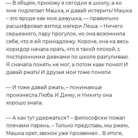
— В общем, прихожу я сегодня в школу, а ко
мне подлетает Машка, и давай истерить! Машка
– это вроде как моя девушка, — правильно
расшифровал взгляд матери Леша. – Ничего
серьезного, пару прогулок, но она возомнила
себе, что я ей принадлежу. Короче, она на весь
коридор начала орать, что я такой плохой, с
посторонними девками по школе разгуливаю.
Я сначала понять не мог, а потом каак понял! И
давай ржать! И друзья мои тоже поняли.
— И тоже давай ржать, – понимающе
произнесла Люба. И Диму, и Никиту она
хорошо знала.
— А как тут удержаться? – философски пожал
плечами парень. – Только представь, мы ржем,
Машка орет, звонок уже прозвенел… В итоге,