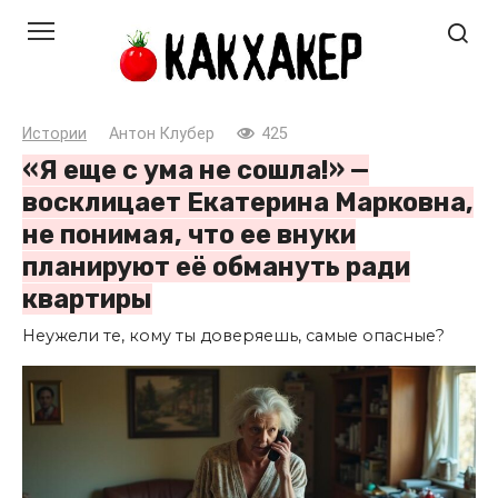
Перейти
к
контенту
Истории
Антон Клубер
425
«Я еще с ума не сошла!» —
восклицает Екатерина Марковна,
не понимая, что ее внуки
планируют её обмануть ради
квартиры
Неужели те, кому ты доверяешь, самые опасные?