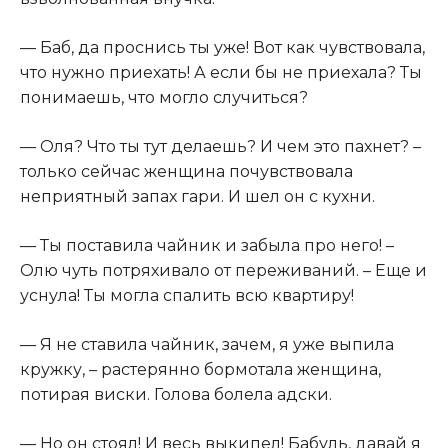
— Баб, да проснись ты уже! Вот как чувствовала,
что нужно приехать! А если бы не приехала? Ты
понимаешь, что могло случиться?
— Оля? Что ты тут делаешь? И чем это пахнет? –
только сейчас женщина почувствовала
неприятный запах гари. И шел он с кухни.
— Ты поставила чайник и забыла про него! –
Олю чуть потряхивало от переживаний. – Еще и
уснула! Ты могла спалить всю квартиру!
— Я не ставила чайник, зачем, я уже выпила
кружку, – растерянно бормотала женщина,
потирая виски. Голова болела адски.
— Но он стоял! И весь выкипел! Бабуль, давай я