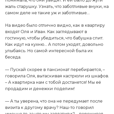
понимала, что они увидят. И ей было до жути
жаль старушку. Узнать, что заботливые внуки, на
самом деле не такие уж и заботливые…
На видео было отлично видно, как в квартиру
входят Оля и Иван. Как заглядывают в
гостиную, чтобы убедиться, что бабушка спит.
Как идут на кухню… А потом уходят, довольно
улыбаясь. Но самой интересной была их
беседа.
— Пускай скорее в пансионат перебирается, –
говорила Оля, вытаскивая кастрюли из шкафов.
– А квартирка нам с тобой достанется! Мы её
продадим и денежки поделим!
— А ты уверена, что она не передумает после
визита к другому врачу? Наш-то говорил
именно то, за что мы заплатили? – переживал