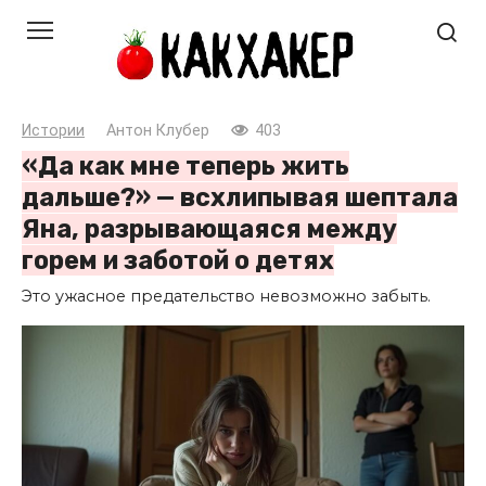
Перейти
к
контенту
Истории
Антон Клубер
403
«Да как мне теперь жить
дальше?» — всхлипывая шептала
Яна, разрывающаяся между
горем и заботой о детях
Это ужасное предательство невозможно забыть.