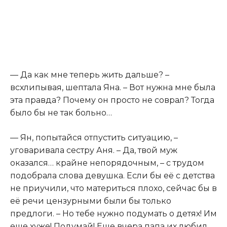
— Да как мне теперь жить дальше? –
всхлипывая, шептала Яна. – Вот нужна мне была
эта правда? Почему он просто не соврал? Тогда
было бы не так больно…
— Ян, попытайся отпустить ситуацию, –
уговаривала сестру Аня. – Да, твой муж
оказался… крайне непорядочным, – с трудом
подобрала слова девушка. Если бы её с детства
не приучили, что материться плохо, сейчас бы в
её речи цензурными были бы только
предлоги. – Но тебе нужно подумать о детях! Им
еще хуже! Подумай! Еще вчера папа их любил,