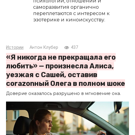
психологии, отношений и
саморазвития органично
переплетаются с интересом к
эзотерике и киноискусству.
Истории
Антон Клубер
437
«Я никогда не прекращала его
любить» — произнесла Алиса,
уезжая с Сашей, оставив
corazonный Олега в полном шоке
Доверие оказалось разрушено в мгновение ока.