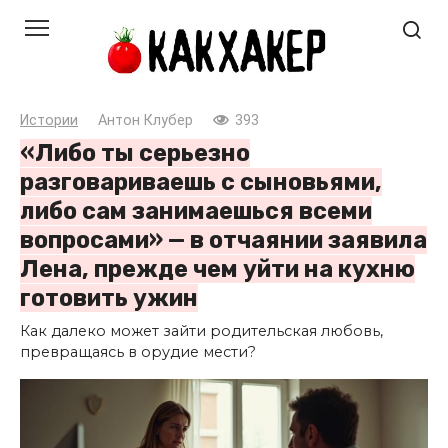
Перейти
к
контенту
Истории
Антон Клубер
393
«Либо ты серьезно
разговариваешь с сыновьями,
либо сам занимаешься всеми
вопросами» — в отчаянии заявила
Лена, прежде чем уйти на кухню
готовить ужин
Как далеко может зайти родительская любовь,
превращаясь в орудие мести?