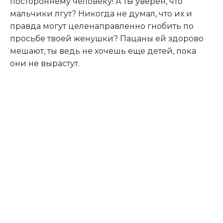
постороннему человеку! А ты уверен, что
мальчики лгут? Никогда не думал, что их и
правда могут целенаправленно гнобить по
просьбе твоей женушки? Пацаны ей здорово
мешают, ты ведь не хочешь еще детей, пока
они не вырастут.