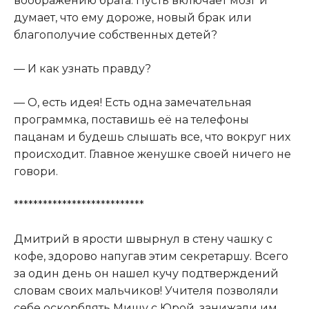
воображению брата. Пусть включает мозг и
думает, что ему дороже, новый брак или
благополучие собственных детей?
— И как узнать правду?
— О, есть идея! Есть одна замечательная
программка, поставишь её на телефоны
пацанам и будешь слышать все, что вокруг них
происходит. Главное женушке своей ничего не
говори.
***************************
Дмитрий в ярости швырнул в стену чашку с
кофе, здорово напугав этим секретаршу. Всего
за один день он нашел кучу подтверждений
словам своих мальчиков! Учителя позволяли
себе оскорблять Мишу с Юрой, занижали им