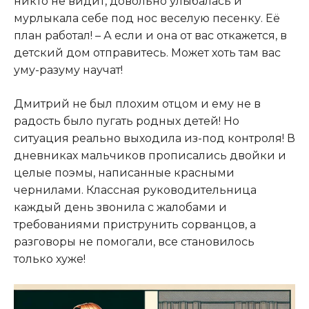
никто не видит, довольно улыбалась и
мурлыкала себе под нос веселую песенку. Её
план работал! – А если и она от вас откажется, в
детский дом отправитесь. Может хоть там вас
уму-разуму научат!
Дмитрий не был плохим отцом и ему не в
радость было пугать родных детей! Но
ситуация реально выходила из-под контроля! В
дневниках мальчиков прописались двойки и
целые поэмы, написанные красными
чернилами. Классная руководительница
каждый день звонила с жалобами и
требованиями приструнить сорванцов, а
разговоры не помогали, все становилось
только хуже!