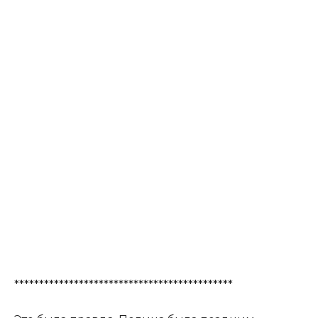
********************************************