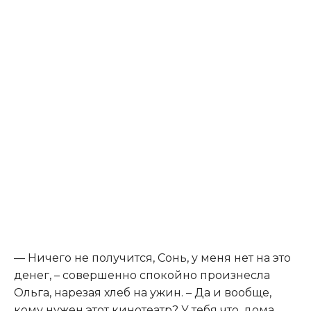
— Ничего не получится, Сонь, у меня нет на это
денег, – совершенно спокойно произнесла
Ольга, нарезая хлеб на ужин. – Да и вообще,
кому нужен этот кинотеатр? У тебя что, дома