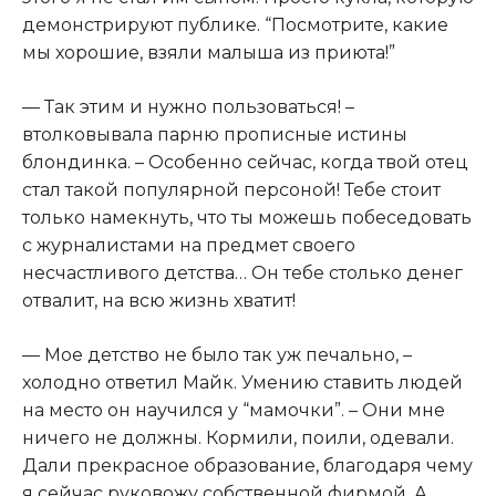
демонстрируют публике. “Посмотрите, какие
мы хорошие, взяли малыша из приюта!”
— Так этим и нужно пользоваться! –
втолковывала парню прописные истины
блондинка. – Особенно сейчас, когда твой отец
стал такой популярной персоной! Тебе стоит
только намекнуть, что ты можешь побеседовать
с журналистами на предмет своего
несчастливого детства… Он тебе столько денег
отвалит, на всю жизнь хватит!
— Мое детство не было так уж печально, –
холодно ответил Майк. Умению ставить людей
на место он научился у “мамочки”. – Они мне
ничего не должны. Кормили, поили, одевали.
Дали прекрасное образование, благодаря чему
я сейчас руковожу собственной фирмой. А