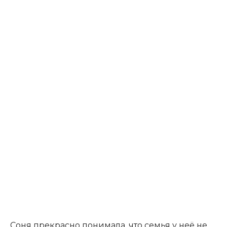
Соня прекрасно понимала, что семья у неё не