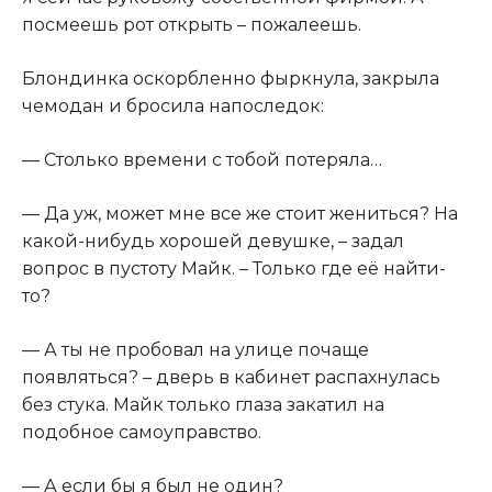
посмеешь рот открыть – пожалеешь.
Блондинка оскорбленно фыркнула, закрыла
чемодан и бросила напоследок:
— Столько времени с тобой потеряла…
— Да уж, может мне все же стоит жениться? На
какой-нибудь хорошей девушке, – задал
вопрос в пустоту Майк. – Только где её найти-
то?
— А ты не пробовал на улице почаще
появляться? – дверь в кабинет распахнулась
без стука. Майк только глаза закатил на
подобное самоуправство.
— А если бы я был не один?