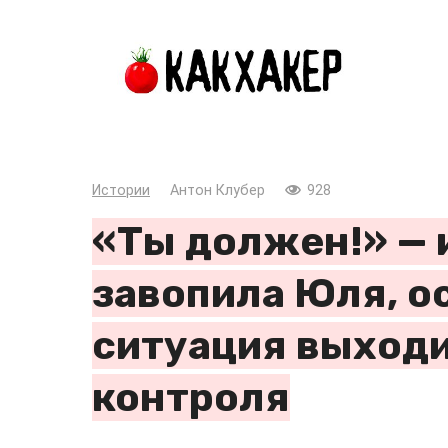
Перейти
к
контенту
Истории
Антон Клубер
928
«Ты должен!» — 
завопила Юля, о
ситуация выходи
контроля