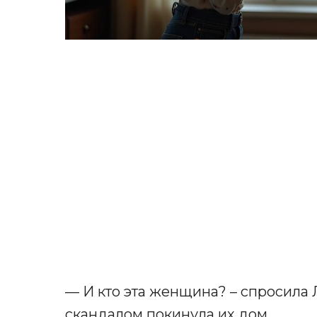
— И кто эта женщина? – спросила Л
скандалом покинула их дом.