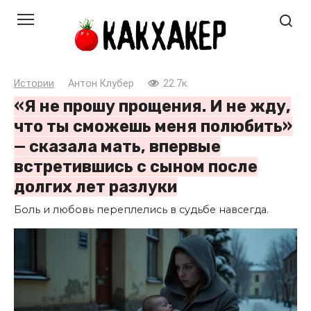
Перейти
к
контенту
Истории
Антон Клубер
22.7к.
«Я не прошу прощения. И не жду,
что ты сможешь меня полюбить»
— сказала мать, впервые
встретившись с сыном после
долгих лет разлуки
Боль и любовь переплелись в судьбе навсегда.