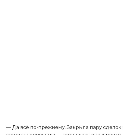
— Да всё по-прежнему. Закрыла пару сделок,
клиенты довольны, — вернулась она к плите,