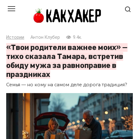
Перейти
к
контенту
Истории
Антон Клубер
9.4к.
«Твои родители важнее моих» —
тихо сказала Тамара, встретив
обиду мужа за равноправие в
праздниках
Семья — но кому на самом деле дорога традиция?