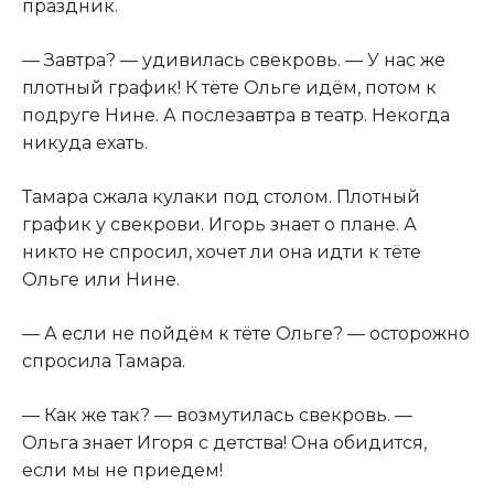
праздник.
— Завтра? — удивилась свекровь. — У нас же
плотный график! К тёте Ольге идём, потом к
подруге Нине. А послезавтра в театр. Некогда
никуда ехать.
Тамара сжала кулаки под столом. Плотный
график у свекрови. Игорь знает о плане. А
никто не спросил, хочет ли она идти к тёте
Ольге или Нине.
— А если не пойдём к тёте Ольге? — осторожно
спросила Тамара.
— Как же так? — возмутилась свекровь. —
Ольга знает Игоря с детства! Она обидится,
если мы не приедем!