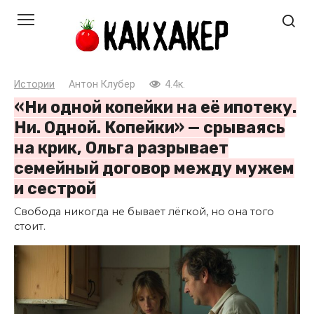
Перейти
к
контенту
Истории
Антон Клубер
4.4к.
«Ни одной копейки на её ипотеку.
Ни. Одной. Копейки» — срываясь
на крик, Ольга разрывает
семейный договор между мужем
и сестрой
Свобода никогда не бывает лёгкой, но она того
стоит.