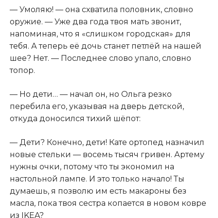
— Умоляю! — она схватила половник, словно
оружие. — Уже два года твоя мать звонит,
напоминая, что я «слишком городская» для
тебя. А теперь её дочь станет петлёй на нашей
шее? Нет. — Последнее слово упало, словно
топор.
— Но дети… — начал он, но Ольга резко
перебила его, указывая на дверь детской,
откуда доносился тихий шёпот:
— Дети? Конечно, дети! Кате ортопед назначил
новые стельки — восемь тысяч гривен. Артему
нужны очки, потому что ты экономил на
настольной лампе. И это только начало! Ты
думаешь, я позволю им есть макароны без
масла, пока твоя сестра копается в новом ковре
из IKEA?