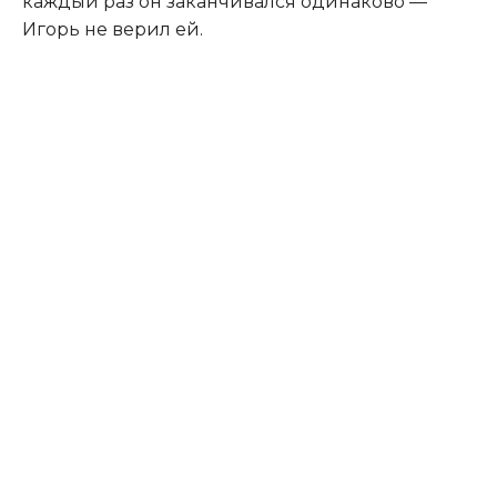
каждый раз он заканчивался одинаково —
Игорь не верил ей.