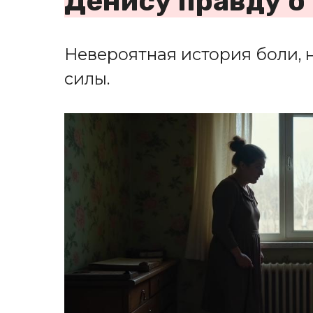
Денису правду о
Невероятная история боли,
силы.