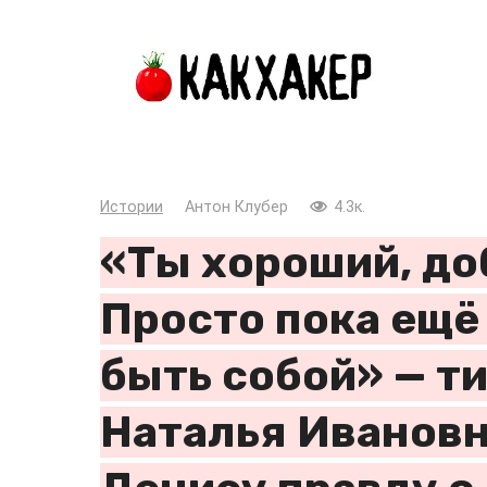
Перейти
к
контенту
Истории
Антон Клубер
4.3к.
«Ты хороший, до
Просто пока ещё
быть собой» — т
Наталья Ивановн