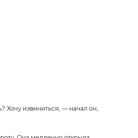
? Хочу извиниться, — начал он,
ороту. Она медленно открыла