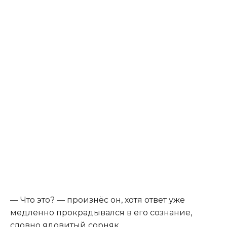
— Что это? — произнёс он, хотя ответ уже
медленно прокрадывался в его сознание,
словно ядовитый сорняк.