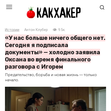
Перейти
к
контенту
Истории
Антон Клубер
9.5к.
«У нас больше ничего общего нет.
Сегодня я подписала
документы» — холодно заявила
Оксана во время финального
разговора с Игорем
Предательство, борьба и новая жизнь — только
начало.