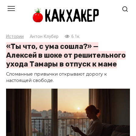
Перейти
к
контенту
Истории
Антон Клубер
6.1к.
«Ты что, с ума сошла?» —
Алексей в шоке от решительного
ухода Тамары в отпуск к маме
Сломанные привычки открывают дорогу к
настоящей свободе.