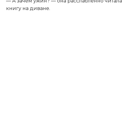
— А зачем ужин? — она расслабленно читала
книгу на диване.