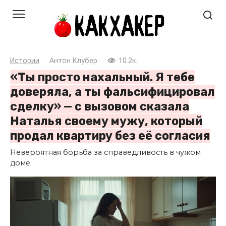
Перейти
к
контенту
Истории
Антон Клубер
10.2к.
«Ты просто нахальный. Я тебе
доверяла, а ты фальсифицировал
сделку» — с вызовом сказала
Наталья своему мужу, который
продал квартиру без её согласия
Невероятная борьба за справедливость в чужом
доме.