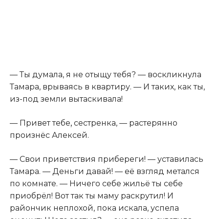
— Ты думала, я не отыщу тебя? — воскликнула
Тамара, врываясь в квартиру. — И таких, как ты,
из-под земли вытаскивала!
— Привет тебе
,
сестренка, — растерянно
произнёс Алексей.
— Свои приветствия прибереги! — уставилась
Тамара. — Деньги давай! — её взгляд метался
по комнате. — Ничего себе жильё ты себе
приобрёл! Вот так ты маму раскрутил! И
райончик неплохой, пока искала, успела