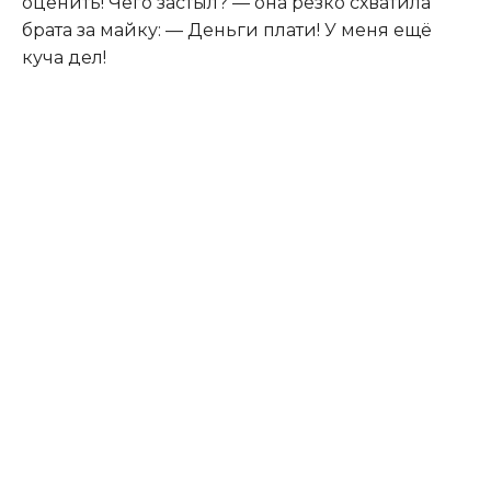
оценить! Чего застыл? — она резко схватила
брата за майку: — Деньги плати! У меня ещё
куча дел!