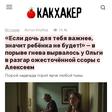
Перейти
к
контенту
Истории
Антон Клубер
16.4к.
«Если дочь для тебя важнее,
значит ребёнка не будет!» — в
порыве гнева вырвалось у Ольги
в разгар ожесточённой ссоры с
Алексеем
Порой надежда горит ярче любой тьмы.