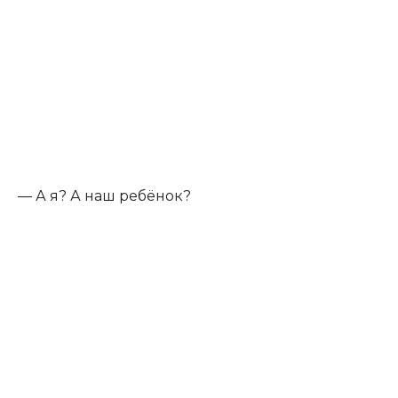
— А я? А наш ребёнок?