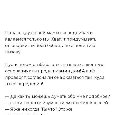
По закону у нашей мамы наследниками
являемся только мы! Хватит придумывать
отговорки, выноси бабки, а то я полицию
вызову!
Пусть потом разбираются, на каких законных
основаниях ты продал мамин дом! А ещё
проверят, согласна ли она оказаться там, куда
ты её определил!
— Да как ты можешь думать обо мне подобное?
— с притворным изумлением ответил Алексей.
— Я же никогда! Ты что? Это же