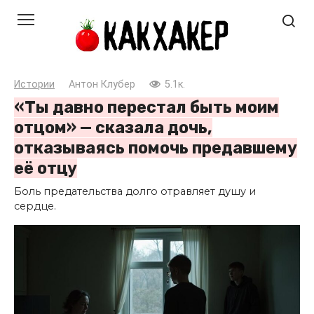
Перейти
к
контенту
Истории
Антон Клубер
5.1к.
«Ты давно перестал быть моим
отцом» — сказала дочь,
отказываясь помочь предавшему
её отцу
Боль предательства долго отравляет душу и
сердце.