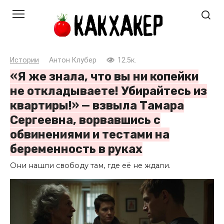
Перейти
к
контенту
Истории
Антон Клубер
12.5к.
«Я же знала, что вы ни копейки
не откладываете! Убирайтесь из
квартиры!» — взвыла Тамара
Сергеевна, ворвавшись с
обвинениями и тестами на
беременность в руках
Они нашли свободу там, где её не ждали.