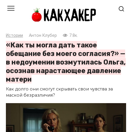
Перейти
к
контенту
Истории
Антон Клубер
7.8к.
«Как ты могла дать такое
обещание без моего согласия?» —
в недоумении возмутилась Ольга,
осознав нарастающее давление
матери
Как долго они смогут скрывать свои чувства за
маской безразличия?