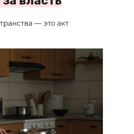
 за власть
транства — это акт