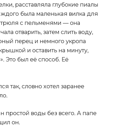
елки, расставляла глубокие пиалы
каждого была маленькая вилка для
астрюля с пельменями — она
чала отварить, затем слить воду,
рный перец и немного укропа
крышкой и оставить на минуту,
 Это был её способ. Её
лся так
,
словно хотел заранее
ло.
н простой воды без всего. А папе
щил он.