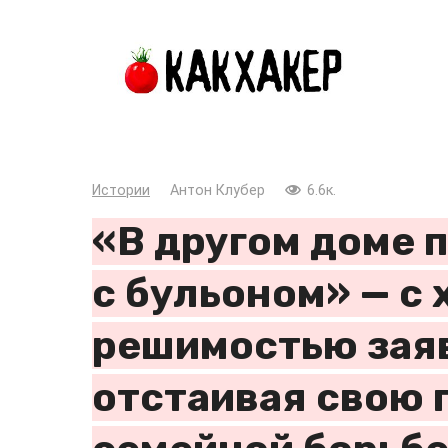
Перейти
к
контенту
Истории
Антон Клубер
6.6к.
«В другом доме 
с бульоном» — с
решимостью заяв
отстаивая свою 