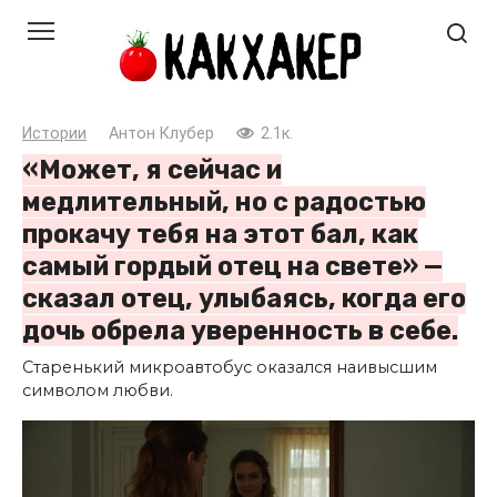
Перейти
к
контенту
Истории
Антон Клубер
2.1к.
«Может, я сейчас и
медлительный, но с радостью
прокачу тебя на этот бал, как
самый гордый отец на свете» —
сказал отец, улыбаясь, когда его
дочь обрела уверенность в себе.
Старенький микроавтобус оказался наивысшим
символом любви.