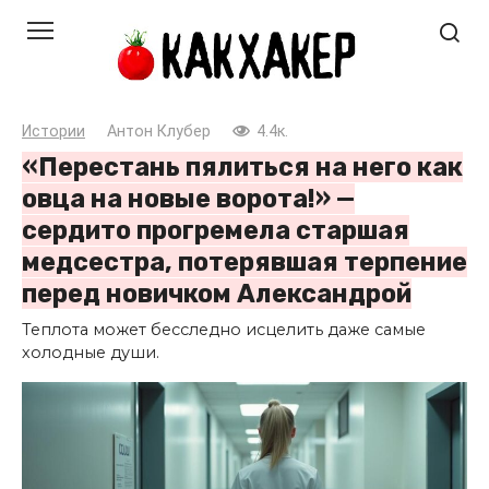
Перейти
к
контенту
Истории
Антон Клубер
4.4к.
«Перестань пялиться на него как
овца на новые ворота!» —
сердито прогремела старшая
медсестра, потерявшая терпение
перед новичком Александрой
Теплота может бесследно исцелить даже самые
холодные души.