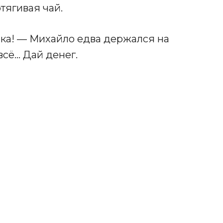
тягивая чай.
шка! — Михайло едва держался на
всё… Дай денег.