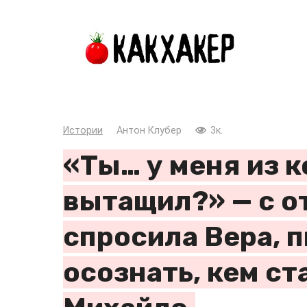
Перейти
к
контенту
Истории
Антон Клубер
3к.
«Ты… у меня из 
вытащил?» — с о
спросила Вера, 
осознать, кем ст