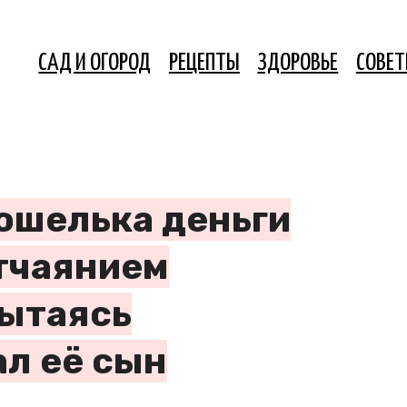
САД И ОГОРОД
РЕЦЕПТЫ
ЗДОРОВЬЕ
СОВЕ
кошелька деньги
тчаянием
пытаясь
ал её сын