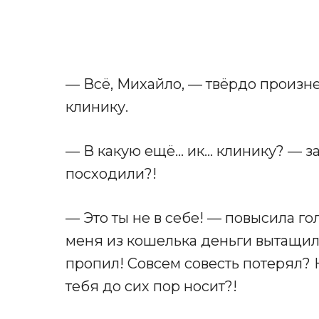
— Всё, Михайло, — твёрдо произне
клинику.
— В какую ещё… ик… клинику? — зам
посходили?!
— Это ты не в себе! — повысила го
меня из кошелька деньги вытащил,
пропил! Совсем совесть потерял? 
тебя до сих пор носит?!