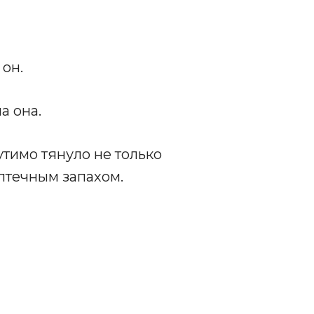
 он.
а она.
утимо тянуло не только
аптечным запахом.