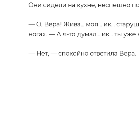
Они сидели на кухне, неспешно по
— О, Вера! Жива… моя… ик… стару
ногах. — А я-то думал… ик… ты уже 
— Нет, — спокойно ответила Вера.