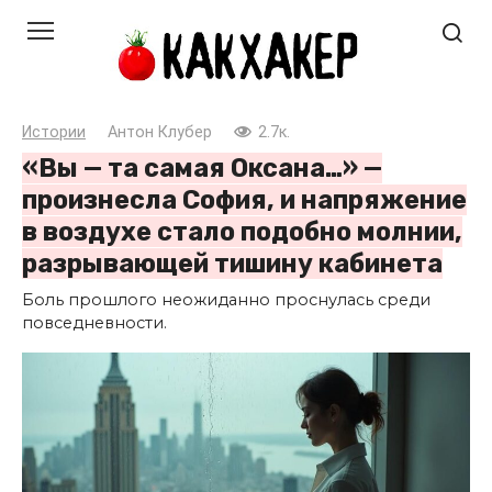
Перейти
к
контенту
Истории
Антон Клубер
2.7к.
«Вы — та самая Оксана…» —
произнесла София, и напряжение
в воздухе стало подобно молнии,
разрывающей тишину кабинета
Боль прошлого неожиданно проснулась среди
повседневности.