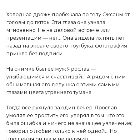
Холодная дрожь пробежала по телу Оксаны от
головы до пяток. Эти глаза она узнала
мгновенно. Не на деловой встрече или
презентации — нет… Она видела их пять лет
назад на экране своего ноутбука: фотография
пришла без подписи.
На снимке был её муж Ярослав —
улыбающийся и счастливый… А рядом с ним
обнимавшая его девушка с этими самыми
глазами цвета утреннего тумана.
Тогда всё рухнуло за один вечер. Ярослав
умолял её простить его, уверял в том, что это
была ошибка и ничего не значащее увлечение;
говорил о любви только к ней одной… Но
прощения он так и не получил.