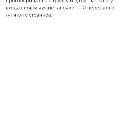
проговорила она в трубку и вдруг застыла: у
входа стояли чужие тапочки. — Я перезвоню…
тут что-то странное.