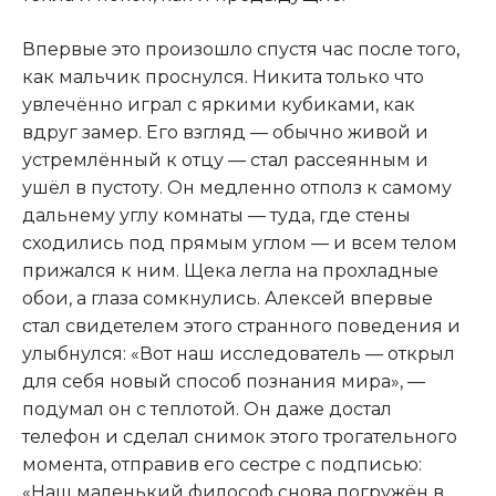
Впервые это произошло спустя час после того
,
как мальчик проснулся. Никита только что
увлечённо играл с яркими кубиками, как
вдруг замер. Его взгляд — обычно живой и
устремлённый к отцу — стал рассеянным и
ушёл в пустоту. Он медленно отполз к самому
дальнему углу комнаты — туда, где стены
сходились под прямым углом — и всем телом
прижался к ним. Щека легла на прохладные
обои, а глаза сомкнулись. Алексей впервые
стал свидетелем этого странного поведения и
улыбнулся: «Вот наш исследователь — открыл
для себя новый способ познания мира», —
подумал он с теплотой. Он даже достал
телефон и сделал снимок этого трогательного
момента, отправив его сестре с подписью:
«Наш маленький философ снова погружён в