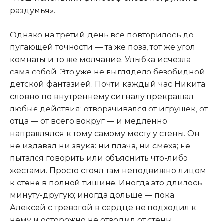
раздумья».
Однако на третий день всё повторилось до
пугающей точности — та же поза, тот же угол
комнаты и то же молчание. Улыбка исчезла
сама собой. Это уже не выглядело безобидной
детской фантазией. Почти каждый час Никита
словно по внутреннему сигналу прекращал
любые действия: отворачивался от игрушек, от
отца — от всего вокруг — и медленно
направлялся к тому самому месту у стены. Он
не издавал ни звука: ни плача, ни смеха; не
пытался говорить или объяснить что-либо
жестами. Просто стоял там неподвижно лицом
к стене в полной тишине. Иногда это длилось
минуту-другую; иногда дольше — пока
Алексей с тревогой в сердце не подходил к
нему и осторожно не отводил от стены.