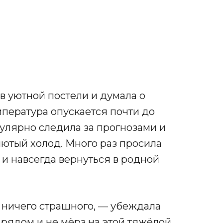
в уютной постели и думала о
емпература опускается почти до
улярно следила за прогнозами и
лютый холод. Много раз просила
 и навсегда вернуться в родной
 ничего страшного, — убеждала
 рядом и не мёрз на этой тяжёлой