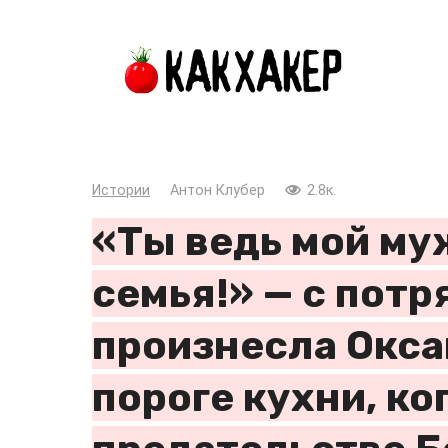
Перейти
к
контенту
Истории
Антон Клубер
2.8к.
«Ты ведь мой му
семья!» — с пот
произнесла Оксан
пороге кухни, ко