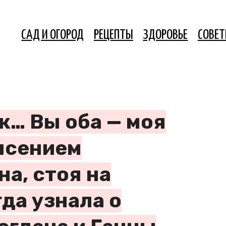
САД И ОГОРОД
РЕЦЕПТЫ
ЗДОРОВЬЕ
СОВЕ
ж… Вы оба — моя
рясением
а, стоя на
гда узнала о