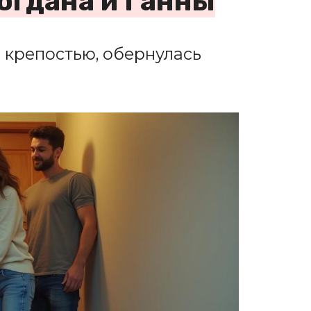
огдана и Ганны
 крепостью, обернулась