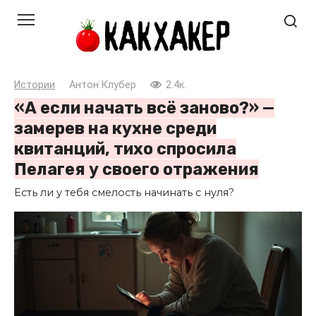
Перейти
к
контенту
Истории
Антон Клубер
2.4к.
«А если начать всё заново?» —
замерев на кухне среди
квитанций, тихо спросила
Пелагея у своего отражения
Есть ли у тебя смелость начинать с нуля?