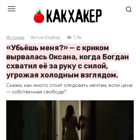
Перейти
к
контенту
Истории
Антон Клубер
1.9к.
«Убьёшь меня?» — с криком
вырвалась Оксана, когда Богдан
схватил её за руку с силой,
угрожая холодным взглядом.
Скажи, как много стоит следовать мечтам, если цена
— собственная свобода?