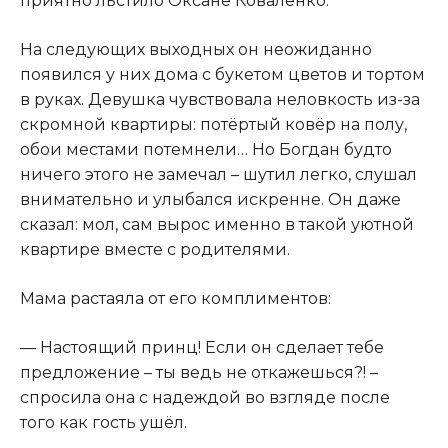
приятно льстило Оксане Коваленко.
На следующих выходных он неожиданно
появился у них дома с букетом цветов и тортом
в руках. Девушка чувствовала неловкость из-за
скромной квартиры: потёртый ковёр на полу,
обои местами потемнели… Но Богдан будто
ничего этого не замечал – шутил легко, слушал
внимательно и улыбался искренне. Он даже
сказал: мол, сам вырос именно в такой уютной
квартире вместе с родителями.
Мама растаяла от его комплиментов:
— Настоящий принц! Если он сделает тебе
предложение – ты ведь не откажешься?! –
спросила она с надеждой во взгляде после
того как гость ушёл.