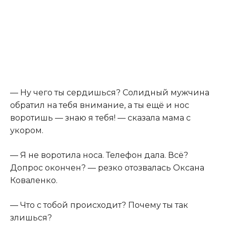
— Ну чего ты сердишься? Солидный мужчина
обратил на тебя внимание, а ты ещё и нос
воротишь — знаю я тебя! — сказала мама с
укором.
— Я не воротила носа. Телефон дала. Всё?
Допрос окончен? — резко отозвалась Оксана
Коваленко.
— Что с тобой происходит? Почему ты так
злишься?