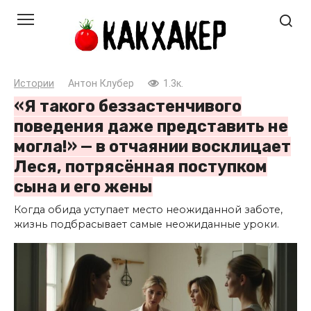
Перейти
к
контенту
Истории
Антон Клубер
1.3к.
«Я такого беззастенчивого
поведения даже представить не
могла!» — в отчаянии восклицает
Леся, потрясённая поступком
сына и его жены
Когда обида уступает место неожиданной заботе,
жизнь подбрасывает самые неожиданные уроки.