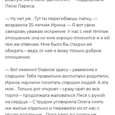
Лесю Лариса.
— Ну нет уж… Тут ты перегибаешь палку, —
возразила 35-летняя Ирина. — Я вот свою
свекровь уважаю искренне. У нас с ней тёплые
отношения: она ко мне хорошо относится и я ей
тем же отвечаю. Мне было бы стыдно её
обидеть – ведь от неё я вижу только доброе
отношение.
— Вот именно! Главное здесь – уважение к
старшим. Тебя правильно воспитали родители,
Ирина: научили почитать старших людей. А эта
моя… Только рот откроет – сразу орёт во всё
горло! – продолжала жаловаться Леся с рукой
на сердце. – С трудом уговорила Олега снять
им жильё отдельно и перевезти их от нас с
отцом подальше… Пока дело до драки не