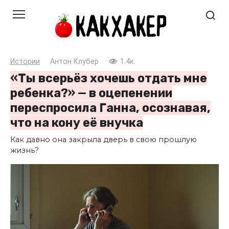
Перейти
к
контенту
Истории
Антон Клубер
1.4к.
«Ты всерьёз хочешь отдать мне
ребенка?» — в оцепенении
переспросила Ганна, осознавая,
что на кону её внучка
Как давно она закрыла дверь в свою прошлую
жизнь?