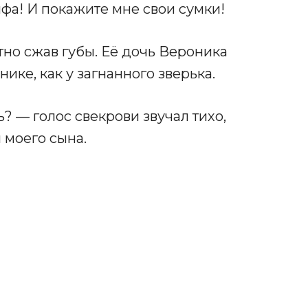
йфа! И покажите мне свои сумки!
но сжав губы. Её дочь Вероника
нике, как у загнанного зверька.
? — голос свекрови звучал тихо,
м моего сына.