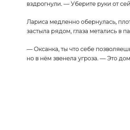
вздрогнули. — Уберите руки от се
Лариса медленно обернулась
,
плот
застыла рядом, глаза метались в па
— Оксанка, ты что себе позволяешь
но в нём звенела угроза. — Это до