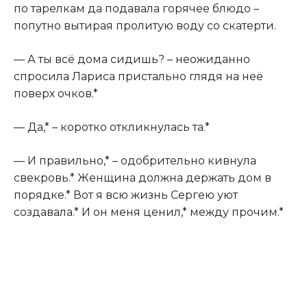
по тарелкам да подавала горячее блюдо –
попутно вытирая пролитую воду со скатерти.
— А ты всё дома сидишь? – неожиданно
спросила Лариса пристально глядя на неё
поверх очков.*
— Да,* – коротко откликнулась та.*
— И правильно,* – одобрительно кивнула
свекровь.* Женщина должна держать дом в
порядке.* Вот я всю жизнь Сергею уют
создавала.* И он меня ценил,* между прочим.*