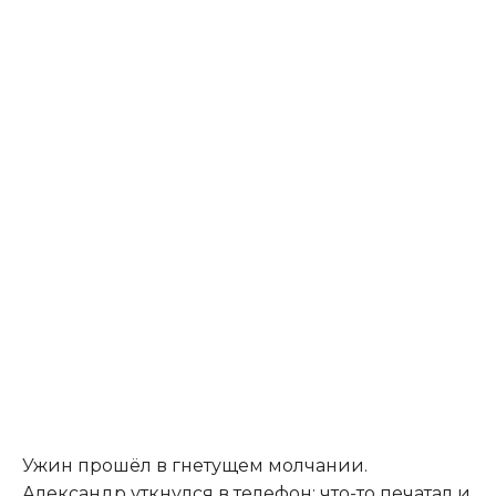
Ужин прошёл в гнетущем молчании.
Александр уткнулся в телефон: что-то печатал и