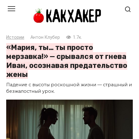
Перейти
к
контенту
Истории
Антон Клубер
1.7к.
«Мария, ты… ты просто
мерзавка!» — срывался от гнева
Иван, осознавая предательство
жены
Падение с высоты роскошной жизни — страшный и
безжалостный урок.