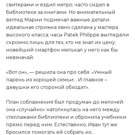
свитерами и ездил метро; часто сидел в
библиотеке за книгами. Но внимательный
взгляд Марии подмечал важные детали:
идеальная стрижка явно сделана у мастера
высокого класса; часы Patek Philippe выглядели
скромно лишь для тех, кто не знал их цену;
новейший смартфон мелькал у него как бы
невзначай.
«Вот он», — решила она про себя. «Умный
парень из хорошей семьи… И главное –
девушки его стороной обходят».
План соблазнения был продуман до мелочей:
она «случайно» натолкнулась на него между
стеллажами библиотеки и обронила учебники
прямо перед ним. Естественно, Иван тут же
бросился помогать ей собрать их…