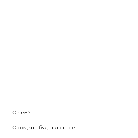
— О чём?
— О том, что будет дальше…