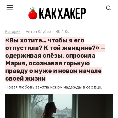
Перейти
к
контенту
Истории
Антон Клубер
1.8к.
«Вы хотите… чтобы я его
отпустила? К той женщине?» —
сдерживая слёзы, спросила
Мария, осознавая горькую
правду о муже и новом начале
своей жизни
Новая любовь зажгла искру надежды в сердце.