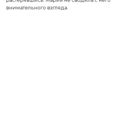
растерявшись. Мария не сводила с него
внимательного взгляда.